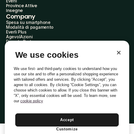
Everli
Province Attive
Insegne
Company
Spesa su smartphone
Modalità di pagamento
Everli Plus
AgevolAzioni
Diventa Partner
Advertise with Us
Everli Shoppers
We use cookies
About Us
Scopri chi siamo
Everli News
We use first- and third-party cookies to understand how you
Domande frequenti
use our site and to offer a personalized shopping experience
Lavora con noi
with tailored offers and services. By clicking “Accept”, you
Diventa Shopper
agree to all cookies. By clicking “Cookie Settings”, you can
Investitori
choose which cookies to allow. If you close this banner with
Privacy
Cookie
Preferenze Cookie
“X”, only essential cookies will be used. To learn more, see
Termini e Condizioni
Codice Etico
our
cookie policy
Indirizzo PEC: everli@pec.it - indirizzo DPO: dpo@everli.com
Copyright © 2014-2026 Everli Global Inc.
Italiano
Accept
Customize