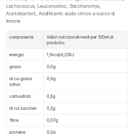
Lactococcus, Leuconostoc, Saccharomys, 
Acetobacter), Acidificanti: acido citrico e succo di 
limone
componente
Valori nutrizionali medi per 100ml di 
prodotto
energia
1,5kcal/6,22KJ
grassi
0,0g
di cui grassi 
0,0g
saturi
carboidrati
0,3g
di cui zuccheri
0,3g
fibre
0,07g
proteine
0,0g