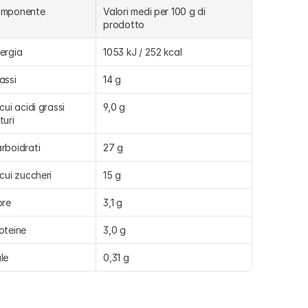
omponente
Valori medi per 100 g di 
prodotto
ergia
1053 kJ / 252 kcal
assi
14 g
 cui acidi grassi 
9,0 g
turi
rboidrati
27 g
 cui zuccheri
15 g
bre
3,1 g
oteine
3,0 g
le
0,31 g