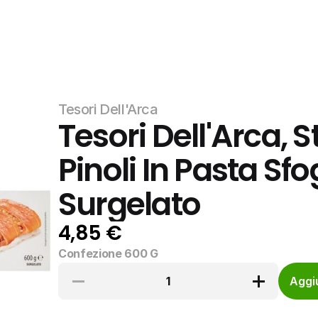
Tesori Dell'Arca
Tesori Dell'Arca, S
Pinoli In Pasta Sfo
Surgelato
4,85 €
Confezione 600 G
1
Aggiu