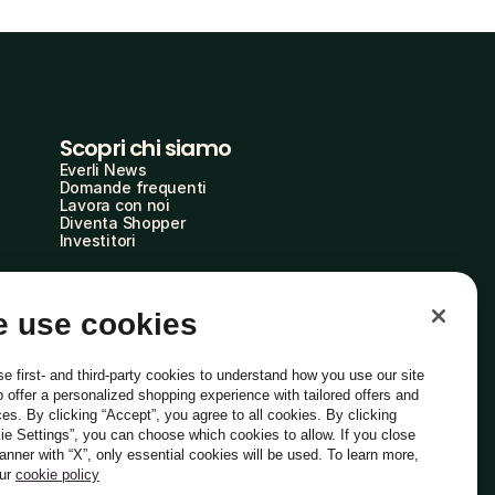
Scopri chi siamo
Everli News
Domande frequenti
Lavora con noi
Diventa Shopper
Investitori
 use cookies
e first- and third-party cookies to understand how you use our site
o offer a personalized shopping experience with tailored offers and
ces. By clicking “Accept”, you agree to all cookies. By clicking
ie Settings”, you can choose which cookies to allow. If you close
Italiano
banner with “X”, only essential cookies will be used. To learn more,
our
cookie policy