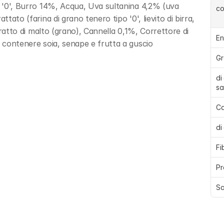
o '0', Burro 14%, Acqua, Uva sultanina 4,2% (uva 
c
tato (farina di grano tenero tipo '0', lievito di birra, 
stratto di malto (grano), Cannella 0,1%, Correttore di 
En
ò contenere soia, senape e frutta a guscio
Gr
di
sa
Ca
di
Fi
Pr
Sa