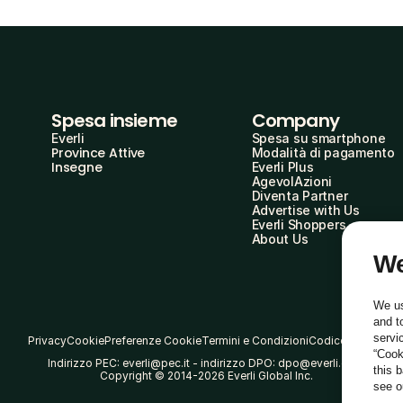
Spesa insieme
Company
Everli
Spesa su smartphone
Province Attive
Modalità di pagamento
Insegne
Everli Plus
AgevolAzioni
Diventa Partner
Advertise with Us
Everli Shoppers
About Us
We
We us
and t
servi
Privacy
Cookie
Preferenze Cookie
Termini e Condizioni
Codice Etico
“Cook
Indirizzo PEC: everli@pec.it - indirizzo DPO: dpo@everli.com
this 
Copyright © 2014-2026 Everli Global Inc.
see 