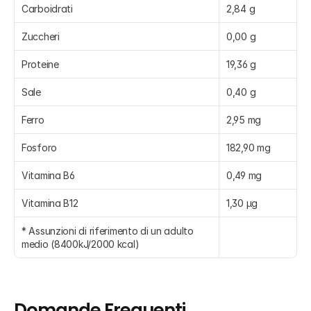
Carboidrati
2,84 g
Zuccheri
0,00 g
Proteine
19,36 g
Sale
0,40 g
Ferro
2,95 mg
Fosforo
182,90 mg
Vitamina B6
0,49 mg
Vitamina B12
1,30 µg
* Assunzioni di riferimento di un adulto 
medio (8400kJ/2000 kcal)
Domande Frequenti