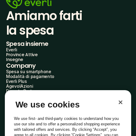
Amiamo farti
la spesa
Spesa insieme
Everli
Province Attive
Insegne
Company
Spesa su smartphone
Modalità di pagamento
Everli Plus
AgevolAzioni
Diventa Partner
Advertise with Us
Everli Shoppers
We use cookies
About Us
Scopri chi siamo
Everli News
We use first- and third-party cookies to understand how you
Domande frequenti
use our site and to offer a personalized shopping experience
Lavora con noi
with tailored offers and services. By clicking “Accept”, you
Diventa Shopper
agree to all cookies. By clicking “Cookie Settings”, you can