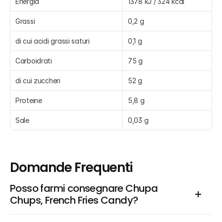
Energia
1378 kJ / 324 kcal
Grassi
0,2 g
di cui acidi grassi saturi
0,1 g
Carboidrati
75 g
di cui zuccheri
52 g
Proteine
5,8 g
Sale
0,03 g
Domande Frequenti
Posso farmi consegnare Chupa 
Chups, French Fries Candy?