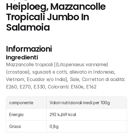
Heiploeg, Mazzancolle 
Tropicali Jumbo In 
Salamoia
Informazioni
Ingredienti
Mazzancolle tropicali [(Litopenaeus vannamei) 
(crostacei), sgusciati e cotti, allevato in Indonesia, 
Vietnam, Ecuador e/o India], Sale, Correttori di acidità: 
E260, E270, E330, Coloranti: E160e, E162
componente
Valori nutrizionali medi per 100g
Energia
292 kJ/69 kcal
Grassi
0,8g