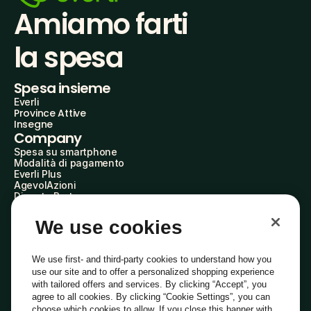
Amiamo farti
la spesa
Spesa insieme
Everli
Province Attive
Insegne
Company
Spesa su smartphone
Modalità di pagamento
Everli Plus
AgevolAzioni
Diventa Partner
Advertise with Us
Everli Shoppers
We use cookies
About Us
Scopri chi siamo
Everli News
We use first- and third-party cookies to understand how you
Domande frequenti
use our site and to offer a personalized shopping experience
Lavora con noi
with tailored offers and services. By clicking “Accept”, you
Diventa Shopper
agree to all cookies. By clicking “Cookie Settings”, you can
Investitori
choose which cookies to allow. If you close this banner with