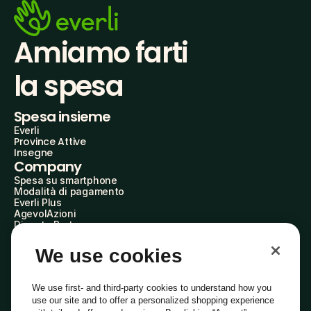
Amiamo farti
la spesa
Spesa insieme
Everli
Province Attive
Insegne
Company
Spesa su smartphone
Modalità di pagamento
Everli Plus
AgevolAzioni
Diventa Partner
Advertise with Us
Everli Shoppers
We use cookies
About Us
Scopri chi siamo
Everli News
We use first- and third-party cookies to understand how you
Domande frequenti
use our site and to offer a personalized shopping experience
Lavora con noi