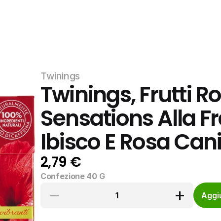
Twinings
Twinings, Frutti Ro
Sensations Alla F
Ibisco E Rosa Canin
2,79 €
Confezione 40 G
1
Aggiu