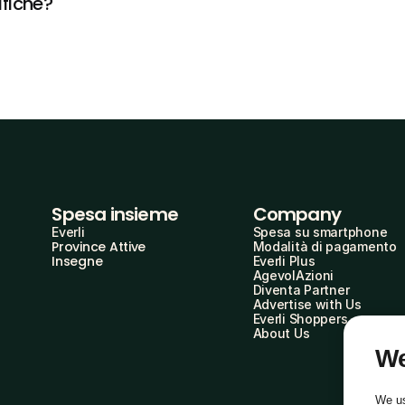
ifiche?
Spesa insieme
Company
Everli
Spesa su smartphone
Province Attive
Modalità di pagamento
Insegne
Everli Plus
AgevolAzioni
Diventa Partner
Advertise with Us
Everli Shoppers
About Us
We
We us