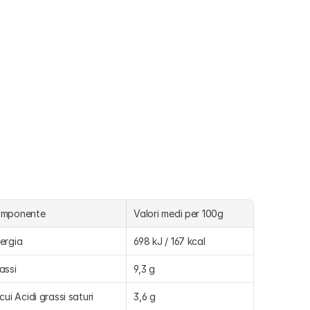
omponente
Valori medi per 100g
ergia
698 kJ / 167 kcal
assi
9,3 g
 cui Acidi grassi saturi
3,6 g