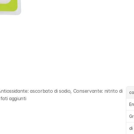
ntiossidante: ascorbato di sodio, Conservante: nitrito di 
c
fati aggiunti
En
Gr
di