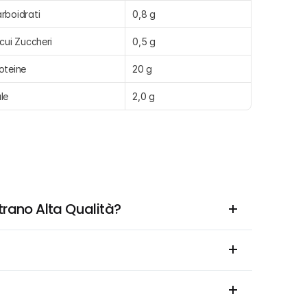
rboidrati
0,8 g
 cui Zuccheri
0,5 g
oteine
20 g
le
2,0 g
trano Alta Qualità?