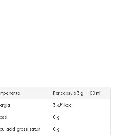
omponente
Per capsula 3 g = 100 ml
ergia
3 kJ/1 kcal
assi
0 g
 cui acidi grassi saturi
0 g