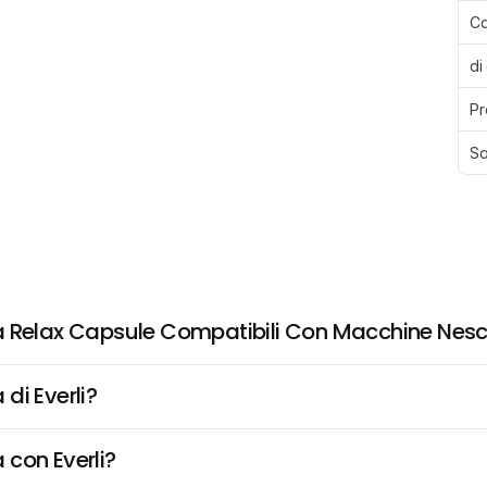
Ca
di
Pr
Sa
a Relax Capsule Compatibili Con Macchine Nesc
di Everli?
 con Everli?