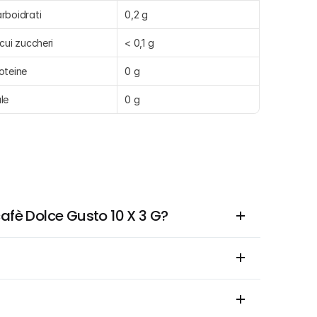
rboidrati
0,2 g
 cui zuccheri
< 0,1 g
oteine
0 g
le
0 g
afè Dolce Gusto 10 X 3 G?