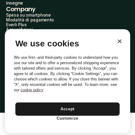
Insegne
Company
Spesa su smartphone
Modalità di pagamento
Everli Plus
AgevolAzioni
Diventa Partner
Advertise with Us
We use cookies
Everli Shoppers
About Us
Scopri chi siamo
We use first- and third-party cookies to understand how you
Everli News
use our site and to offer a personalized shopping experience
Domande frequenti
with tailored offers and services. By clicking “Accept”, you
Lavora con noi
agree to all cookies. By clicking “Cookie Settings”, you can
Diventa Shopper
choose which cookies to allow. If you close this banner with
Investitori
“X”, only essential cookies will be used. To learn more, see
Privacy
Cookie
Preferenze Cookie
Termini e Condizioni
Codice Etico
our
cookie policy
Copyright © 2014-2026 Everli Global Inc.
Italiano
Accept
Customize
1
Aggiungi Al Carrello