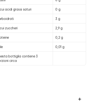
 cui acidi grassi saturi
0 g
rboidrati
3 g
 cui zuccheri
2,9 g
oteine
0,2 g
le
0,01 g
esta bottiglia contiene 3 
rzioni circa