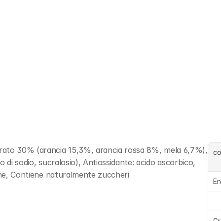
rato 30% (arancia 15,3%, arancia rossa 8%, mela 6,7%), 
c
 di sodio, sucralosio), Antiossidante: acido ascorbico, 
tene, Contiene naturalmente zuccheri
En
Gr