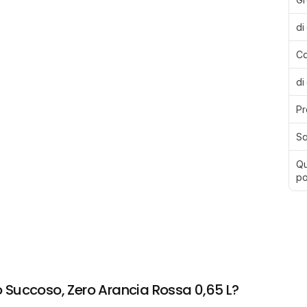
di
Ca
di
Pr
Sa
Qu
po
 Succoso, Zero Arancia Rossa 0,65 L?