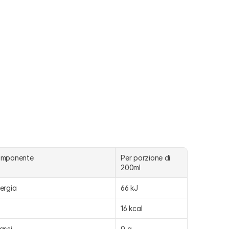
omponente
Per porzione di 
200ml
ergia
66 kJ
16 kcal
assi
0 g