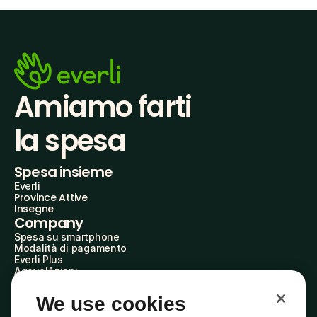
Amiamo farti
la spesa
Spesa insieme
Everli
Province Attive
Insegne
Company
Spesa su smartphone
Modalità di pagamento
Everli Plus
AgevolAzioni
Diventa Partner
Advertise with Us
We use cookies
Everli Shoppers
About Us