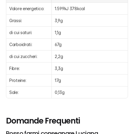
Valore energetico:
1.599kJ 378kcal
Grassi:
3,9g
di cui saturi:
1,1g
Carboidrati:
67g
di cui zuccheri:
2,2g
Fibre:
3,3g
Proteine:
17g
Sale:
0,13g
Domande Frequenti
Posso farmi consegnare Luciana 