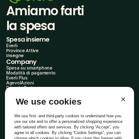
Amiamo farti
la spesa
Spesa insieme
Everli
Province Attive
Insegne
Company
Spesa su smartphone
Modalità di pagamento
Everli Plus
AgevolAzioni
Diventa Partner
Advertise with Us
Everli Shoppers
We use cookies
About Us
Scopri chi siamo
Everli News
We use first- and third-party cookies to understand how you
Domande frequenti
use our site and to offer a personalized shopping experience
Lavora con noi
with tailored offers and services. By clicking “Accept”, you
Diventa Shopper
agree to all cookies. By clicking “Cookie Settings”, you can
Investitori
choose which cookies to allow. If you close this banner with