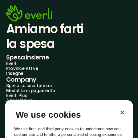
Amiamo farti
la spesa
Spesa insieme
Everli
Province Attive
Insegne
Company
Spesa su smartphone
Modalità di pagamento
Everli Plus
AgevolAzioni
Diventa Partner
Advertise with Us
We use cookies
Everli Shoppers
About Us
Scopri chi siamo
We use first- and third-party cookies to understand how you
Everli News
use our site and to offer a personalized shopping experience
Domande frequenti