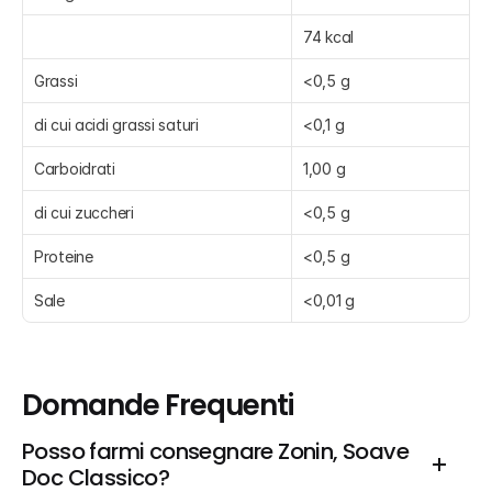
74 kcal
Grassi
<0,5 g
di cui acidi grassi saturi
<0,1 g
Carboidrati
1,00 g
di cui zuccheri
<0,5 g
Proteine
<0,5 g
Sale
<0,01 g
Domande Frequenti
Posso farmi consegnare Zonin, Soave 
Doc Classico?