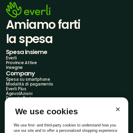
Amiamo farti
la spesa
Spesa insieme
Everli
Province Attive
Insegne
Company
Spesa su smartphone
Modalità di pagamento
Everli Plus
AgevolAzioni
Diventa Partner
Advertise with Us
Everli Shoppers
We use cookies
About Us
Scopri chi siamo
Everli News
We use first- and third-party cookies to understand how you
Domande frequenti
use our site and to offer a personalized shopping experience