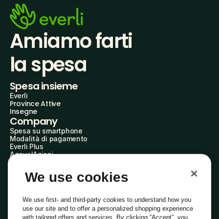
Amiamo farti
la spesa
Spesa insieme
Everli
Province Attive
Insegne
Company
Spesa su smartphone
Modalità di pagamento
Everli Plus
AgevolAzioni
Diventa Partner
Advertise with Us
We use cookies
Everli Shoppers
About Us
Scopri chi siamo
We use first- and third-party cookies to understand how you
Everli News
use our site and to offer a personalized shopping experience
Domande frequenti
with tailored offers and services. By clicking “Accept”, you