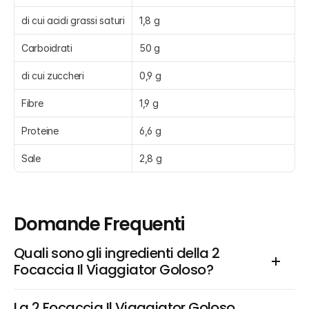
di cui acidi grassi saturi
1,8 g
Carboidrati
50 g
di cui zuccheri
0,9 g
Fibre
1,9 g
Proteine
6,6 g
Sale
2,8 g
Domande Frequenti
Quali sono gli ingredienti della 2 
Focaccia Il Viaggiator Goloso?
La 2 Focaccia Il Viaggiator Goloso 