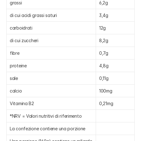
grassi
6,2g
di cui acidi grassi saturi
3,4g
carboidrati
12g
di cui zuccheri
8,2g
fibre
0,7g
proteine
4,8g
sale
0,11g
calcio
100mg
Vitamina B2
0,21mg
*NRV = Valori nutritivi di riferimento
La confezione contiene una porzione