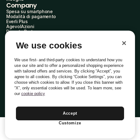
Company
Spesa su smartphone
Modalità di pagamento
Everli Plus
AgevolAzioni
Diventa Partner
Advertise with Us
Everli Shoppers
We use cookies
About Us
Scopri chi siamo
Everli News
We use first- and third-party cookies to understand how you
Domande frequenti
use our site and to offer a personalized shopping experience
Lavora con noi
with tailored offers and services. By clicking “Accept”, you
Diventa Shopper
agree to all cookies. By clicking “Cookie Settings”, you can
Investitori
choose which cookies to allow. If you close this banner with
Privacy
Cookie
Preferenze Cookie
“X”, only essential cookies will be used. To learn more, see
Termini e Condizioni
Codice Etico
our
cookie policy
Indirizzo PEC: everli@pec.it - indirizzo DPO: dpo@everli.com
Copyright © 2014-2026 Everli Global Inc.
Italiano
Accept
Customize
1
Aggiungi Al Carrello