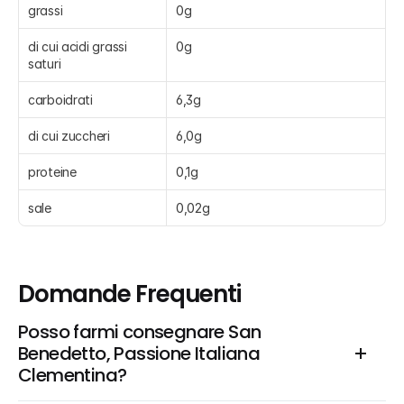
grassi
0g
di cui acidi grassi 
0g
saturi
carboidrati
6,3g
di cui zuccheri
6,0g
proteine
0,1g
sale
0,02g
Domande Frequenti
Posso farmi consegnare San 
Benedetto, Passione Italiana 
Clementina?