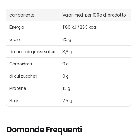
componente
Valori medi per 100g di prodotto
Energia
1180 kJ / 285 kcal
Grassi
25 g
di cui acidi grassi saturi
8,9 g
Carboidrati
0 g
di cui zuccheri
0 g
Proteine
15 g
Sale
2.5 g
Domande Frequenti