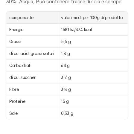
30%, Acqua, Può contenere tracce di soia e senape
componente
valori medi per 100g di prodotto
Energia
1581 kJ/374 kcal
Grassi
5,6 g
di cui acidi grassi saturi
1,8 g
Carboidrati
64 g
di cui zuccheri
3,7 g
Fibre
3,8 g
Proteine
15 g
Sale
0,33 g