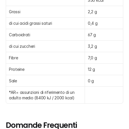
350 kcal
Grassi
2,2 g
di cui acidi grassi saturi
0,4 g
Carboidrati
67 g
di cui zuccheri
3,2 g
Fibre
7,0 g
Proteine
12 g
Sale
0 g
*AR= assunzioni di riferimento di un 
adulto medio (8400 kJ / 2000 kcal)
Domande Frequenti