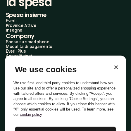
la spesa
Spesa insieme
Everli
Province Attive
Insegne
Company
Spesa su smartphone
Modalità di pagamento
Everli Plus
AgevolAzioni
Diventa Partner
Advertise with Us
We use cookies
Everli Shoppers
About Us
Scopri chi siamo
We use first- and third-party cookies to understand how you
Everli News
use our site and to offer a personalized shopping experience
Domande frequenti
with tailored offers and services. By clicking “Accept”, you
Lavora con noi
agree to all cookies. By clicking “Cookie Settings”, you can
Diventa Shopper
choose which cookies to allow. If you close this banner with
Investitori
“X”, only essential cookies will be used. To learn more, see
Privacy
Cookie
Preferenze Cookie
Termini e Condizioni
Codice Etico
our
cookie policy
Copyright © 2014-2026 Everli Global Inc.
Italiano