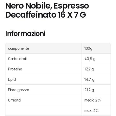
Nero Nobile, Espresso 
Decaffeinato 16 X 7 G
Informazioni
componente
100g
Carboidrati
40,8 g
Proteine
17,2 g
Lipidi
14,7 g
Fibra grezza
21,2 g
Umidità
media 2%
max. 4%