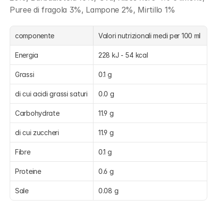
Puree di fragola 3%, Lampone 2%, Mirtillo 1%
componente
Valori nutrizionali medi per 100 ml
Energia
228 kJ - 54 kcal
Grassi
0.1 g
di cui acidi grassi saturi
0.0 g
Carbohydrate
11.9 g
di cui zuccheri
11.9 g
Fibre
0.1 g
Proteine
0.6 g
Sale
0.08 g