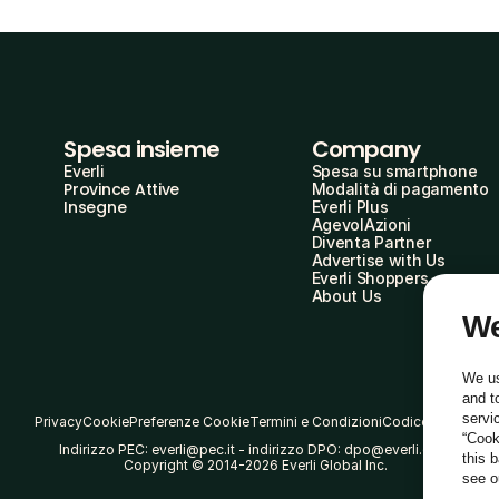
Spesa insieme
Company
Everli
Spesa su smartphone
Province Attive
Modalità di pagamento
Insegne
Everli Plus
AgevolAzioni
Diventa Partner
Advertise with Us
Everli Shoppers
About Us
We
We us
and t
servi
Privacy
Cookie
Preferenze Cookie
Termini e Condizioni
Codice Etico
“Cook
Indirizzo PEC: everli@pec.it - indirizzo DPO: dpo@everli.com
this 
Copyright © 2014-2026 Everli Global Inc.
see 