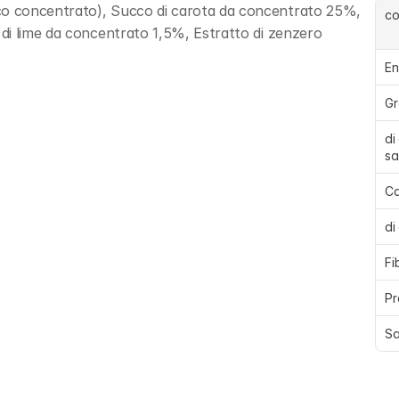
o concentrato), Succo di carota da concentrato 25%, 
c
di lime da concentrato 1,5%, Estratto di zenzero 
En
Gr
di
sa
Ca
di
Fi
Pr
Sa