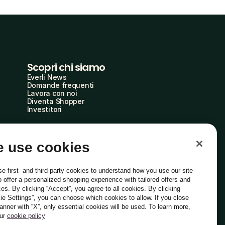
Scopri chi siamo
Everli News
Domande frequenti
Lavora con noi
Diventa Shopper
Investitori
 use cookies
e first- and third-party cookies to understand how you use our site
o offer a personalized shopping experience with tailored offers and
ces. By clicking “Accept”, you agree to all cookies. By clicking
ie Settings”, you can choose which cookies to allow. If you close
Italiano
banner with “X”, only essential cookies will be used. To learn more,
our
cookie policy