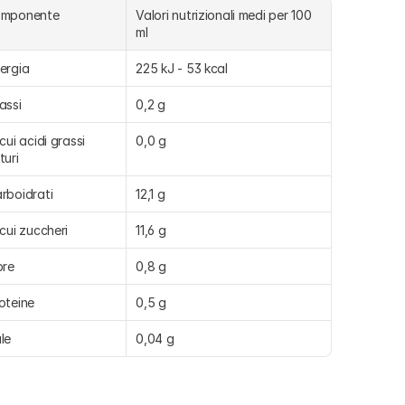
omponente
Valori nutrizionali medi per 100 
ml
ergia
225 kJ - 53 kcal
assi
0,2 g
 cui acidi grassi 
0,0 g
turi
rboidrati
12,1 g
 cui zuccheri
11,6 g
bre
0,8 g
oteine
0,5 g
le
0,04 g