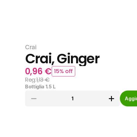
Crai
Crai, Ginger
0,96 €
15% off
Reg:
1,13 €
Bottiglia 1.5 L
1
Aggiu