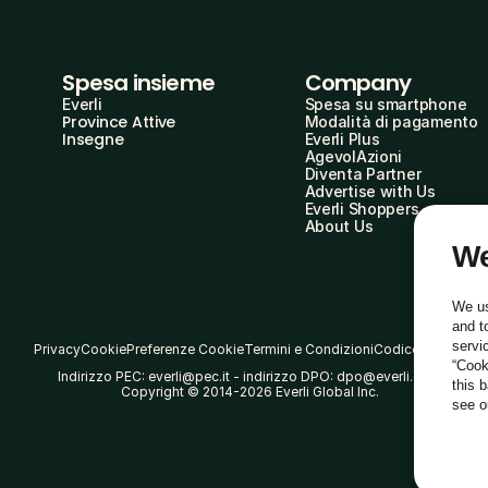
Spesa insieme
Company
Everli
Spesa su smartphone
Province Attive
Modalità di pagamento
Insegne
Everli Plus
AgevolAzioni
Diventa Partner
Advertise with Us
Everli Shoppers
About Us
We
We us
and t
servi
Privacy
Cookie
Preferenze Cookie
Termini e Condizioni
Codice Etico
“Cook
Indirizzo PEC: everli@pec.it - indirizzo DPO: dpo@everli.com
this 
Copyright © 2014-2026 Everli Global Inc.
see 