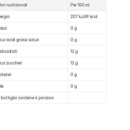
lori nutrizionali
Per 100 ml
ergia
207 kJ/49 kcal
assi
0 g
 cui acidi grassi saturi
0 g
rboidrati
12 g
 cui zuccheri
12 g
oteine
0 g
le
0 g
 bottiglia contiene 6 porzioni