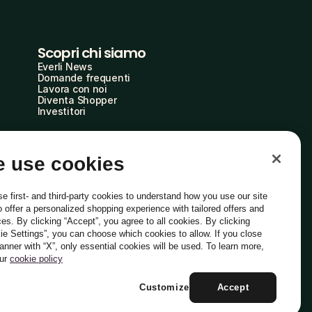
Scopri chi siamo
Everli News
Domande frequenti
Lavora con noi
Diventa Shopper
Investitori
 use cookies
e first- and third-party cookies to understand how you use our site
o offer a personalized shopping experience with tailored offers and
ces. By clicking “Accept”, you agree to all cookies. By clicking
ie Settings”, you can choose which cookies to allow. If you close
Italiano
banner with “X”, only essential cookies will be used. To learn more,
our
cookie policy
Customize
Accept