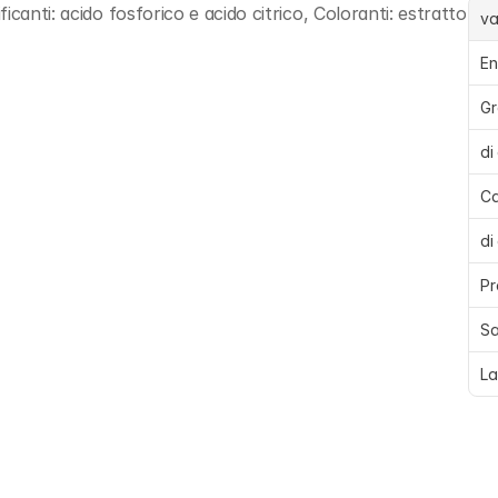
canti: acido fosforico e acido citrico, Coloranti: estratto 
va
En
Gr
di
Ca
di
Pr
Sa
La