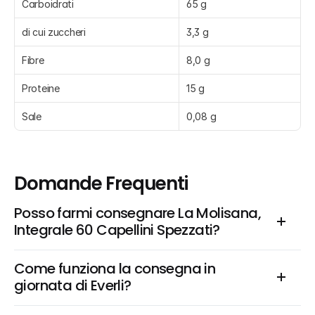
Carboidrati
65 g
di cui zuccheri
3,3 g
Fibre
8,0 g
Proteine
15 g
Sale
0,08 g
Domande Frequenti
Posso farmi consegnare La Molisana, 
Integrale 60 Capellini Spezzati?
Come funziona la consegna in 
giornata di Everli?