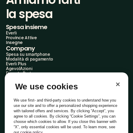
la spesa
Spesa insieme
Everli
Province Attive
Insegne
Company
Spesa su smartphone
Modalità di pagamento
Everli Plus
AgevolAzioni
Diventa Partner
Advertise with Us
Everli Shoppers
We use cookies
About Us
Scopri chi siamo
Everli News
We use first- and third-party cookies to understand how you
Domande frequenti
use our site and to offer a personalized shopping experience
Lavora con noi
with tailored offers and services. By clicking “Accept”, you
Diventa Shopper
agree to all cookies. By clicking “Cookie Settings”, you can
Investitori
choose which cookies to allow. If you close this banner with
Privacy
Cookie
Preferenze Cookie
“X”, only essential cookies will be used. To learn more, see
Termini e Condizioni
Codice Etico
our
cookie policy