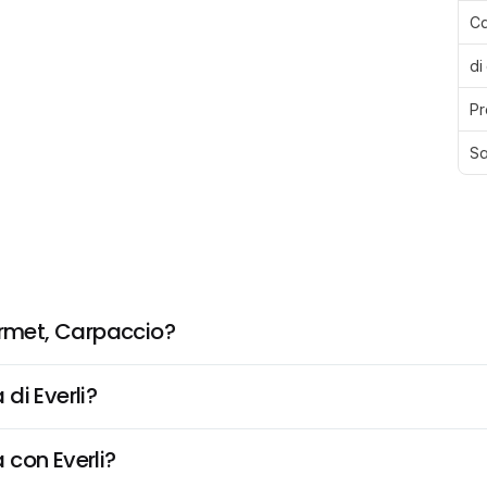
Ca
di
Pr
Sa
rmet, Carpaccio?
di Everli?
 con Everli?