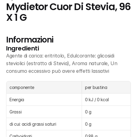
Mydietor Cuor Di Stevia, 96 
X 1 G
Informazioni
Ingredienti
Agente di carica: eritritolo, Edulcorante: glicosidi 
steviolici (estratto di Stevia), Aroma naturale, Un 
consumo eccessivo può avere effetti lassativi
componente
per bustina
Energia
0 kJ / 0 kcal
Grassi
0 g
di cui: acidi grassi saturi
0 g
Carboidrati
0,98 g