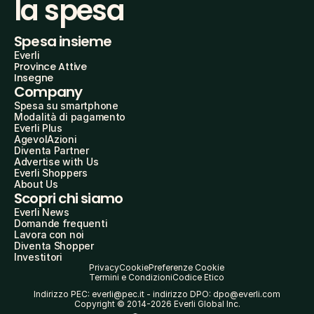
la spesa
Spesa insieme
Everli
Province Attive
Insegne
Company
Spesa su smartphone
Modalità di pagamento
Everli Plus
AgevolAzioni
Diventa Partner
Advertise with Us
Everli Shoppers
About Us
Scopri chi siamo
Everli News
Domande frequenti
Lavora con noi
Diventa Shopper
Investitori
Privacy
Cookie
Preferenze Cookie
Termini e Condizioni
Codice Etico
Indirizzo PEC: everli@pec.it - indirizzo DPO: dpo@everli.com
Copyright © 2014-2026 Everli Global Inc.