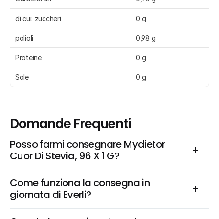
di cui: zuccheri
0 g
polioli
0,98 g
Proteine
0 g
Sale
0 g
Domande Frequenti
Posso farmi consegnare Mydietor 
Cuor Di Stevia, 96 X 1 G?
Come funziona la consegna in 
giornata di Everli?