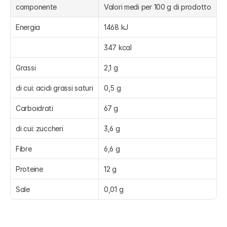
componente
Valori medi per 100 g di prodotto
Energia
1468 kJ
347 kcal
Grassi
2,1 g
di cui: acidi grassi saturi
0,5 g
Carboidrati
67 g
di cui: zuccheri
3,6 g
Fibre
6,6 g
Proteine
12 g
Sale
0,01 g