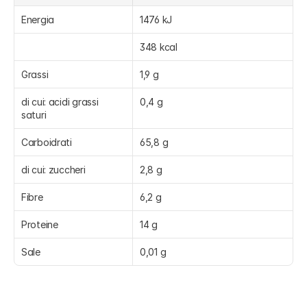
Energia
1476 kJ
348 kcal
Grassi
1,9 g
di cui: acidi grassi 
0,4 g
saturi
Carboidrati
65,8 g
di cui: zuccheri
2,8 g
Fibre
6,2 g
Proteine
14 g
Sale
0,01 g