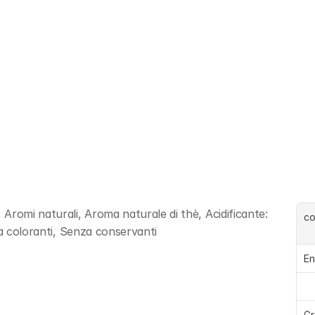
romi naturali, Aroma naturale di thè, Acidificante: 
c
za coloranti, Senza conservanti
En
Gr