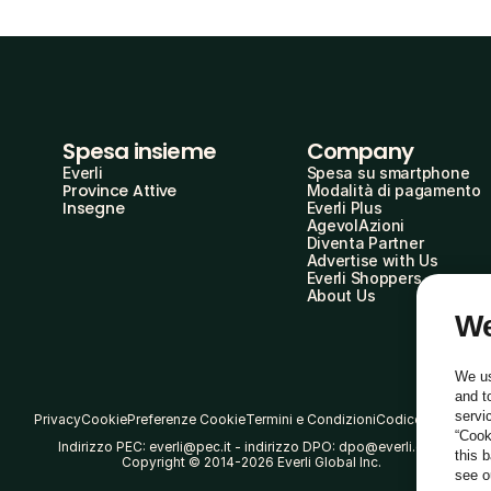
Spesa insieme
Company
Everli
Spesa su smartphone
Province Attive
Modalità di pagamento
Insegne
Everli Plus
AgevolAzioni
Diventa Partner
Advertise with Us
Everli Shoppers
About Us
We
We us
and t
servi
Privacy
Cookie
Preferenze Cookie
Termini e Condizioni
Codice Etico
“Cook
Indirizzo PEC: everli@pec.it - indirizzo DPO: dpo@everli.com
this 
Copyright © 2014-2026 Everli Global Inc.
see 