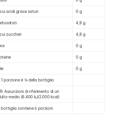
 cui acidi grassi saturi
0 g
rboidrati
4,8 g
 cui zuccheri
4,8 g
bre
0 g
oteine
0 g
le
0 g
 1 porzione è ⅙ della bottiglia
R: Assunzioni di riferimento di un 
ulto medio (8.400 kJ/2.000 kcal)
 bottiglia contiene 6 porzioni