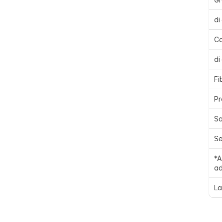
di
Ca
di
Fi
Pr
Sa
Se
*A
ad
La