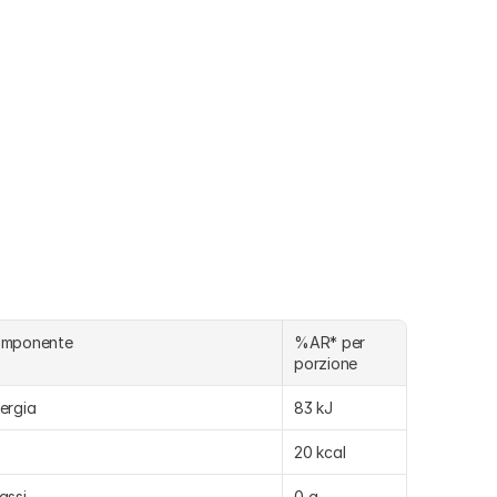
omponente
%AR* per 
porzione
ergia
83 kJ
20 kcal
assi
0 g