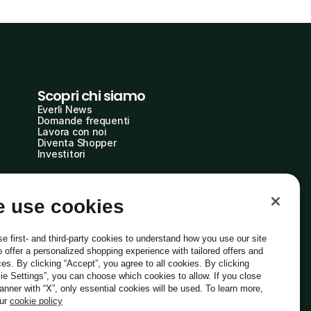
Scopri chi siamo
Everli News
Domande frequenti
Lavora con noi
Diventa Shopper
Investitori
 use cookies
e first- and third-party cookies to understand how you use our site
o offer a personalized shopping experience with tailored offers and
ces. By clicking “Accept”, you agree to all cookies. By clicking
ie Settings”, you can choose which cookies to allow. If you close
Italiano
banner with “X”, only essential cookies will be used. To learn more,
our
cookie policy