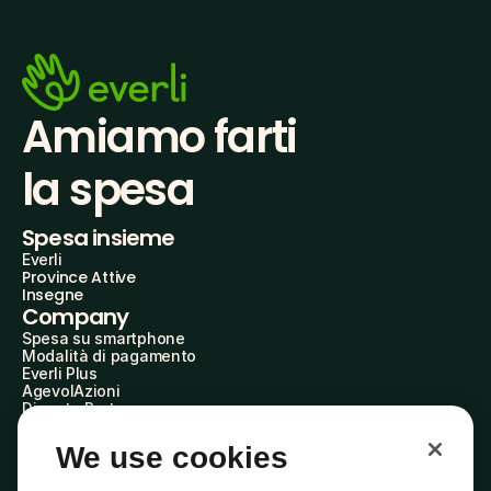
Amiamo farti
la spesa
Spesa insieme
Everli
Province Attive
Insegne
Company
Spesa su smartphone
Modalità di pagamento
Everli Plus
AgevolAzioni
Diventa Partner
Advertise with Us
Everli Shoppers
We use cookies
About Us
Scopri chi siamo