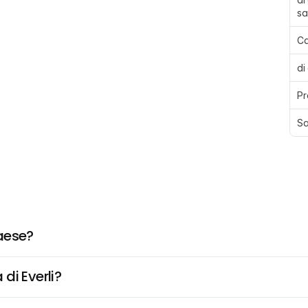
sa
Ca
di
Pr
Sa
aese?
di Everli?