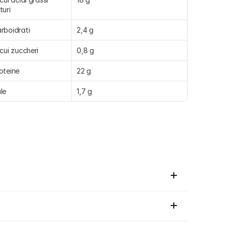
turi
rboidrati
2,4 g
 cui zuccheri
0,8 g
oteine
22 g
le
1,7 g