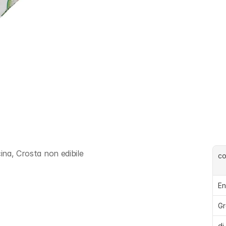
ina, Crosta non edibile
c
En
Gr
di