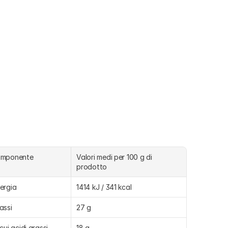
omponente
Valori medi per 100 g di 
prodotto
ergia
1414 kJ / 341 kcal
assi
27 g
 cui acidi grassi 
18 g