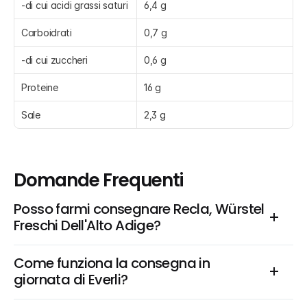
-di cui acidi grassi saturi
6,4 g
Carboidrati
0,7 g
-di cui zuccheri
0,6 g
Proteine
16 g
Sale
2,3 g
Domande Frequenti
Posso farmi consegnare Recla, Würstel 
Freschi Dell'Alto Adige?
Come funziona la consegna in 
giornata di Everli?