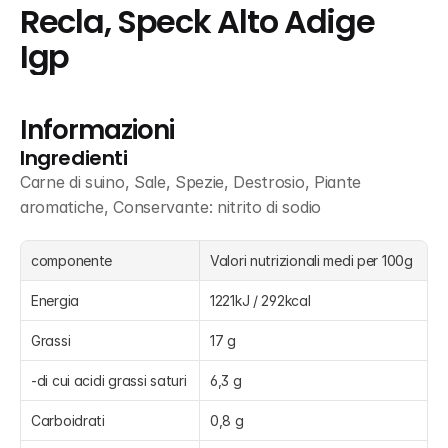
Recla, Speck Alto Adige 
Igp
Informazioni
Ingredienti
Carne di suino, Sale, Spezie, Destrosio, Piante 
aromatiche, Conservante: nitrito di sodio
componente
Valori nutrizionali medi per 100g
Energia
1221kJ / 292kcal
Grassi
17 g
-di cui acidi grassi saturi
6,3 g
Carboidrati
0,8 g