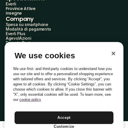
Everli
Province Attive
Insegne
Company
Spesa su smartphone
Modalità di pagamento
Everli Plus
AgevolAzioni
Diventa Partner
Advertise with Us
Everli Shoppers
We use cookies
About Us
Scopri chi siamo
Everli News
We use first- and third-party cookies to understand how you
Domande frequenti
use our site and to offer a personalized shopping experience
Lavora con noi
with tailored offers and services. By clicking “Accept”, you
Diventa Shopper
agree to all cookies. By clicking “Cookie Settings”, you can
Investitori
choose which cookies to allow. If you close this banner with
Privacy
Cookie
Preferenze Cookie
“X”, only essential cookies will be used. To learn more, see
Termini e Condizioni
Codice Etico
our
cookie policy
Indirizzo PEC: everli@pec.it - indirizzo DPO: dpo@everli.com
Copyright © 2014-2026 Everli Global Inc.
Italiano
Accept
Customize