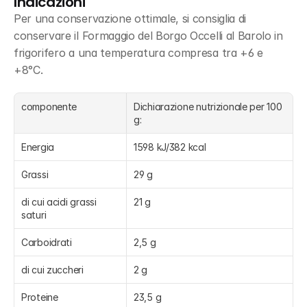
Indicazioni
Per una conservazione ottimale, si consiglia di 
conservare il Formaggio del Borgo Occelli al Barolo in 
frigorifero a una temperatura compresa tra +6 e 
+8°C.
componente
Dichiarazione nutrizionale per 100 
g:
Energia
1598 kJ/382 kcal
Grassi
29 g
di cui acidi grassi 
21 g
saturi
Carboidrati
2,5 g
di cui zuccheri
2 g
Proteine
23,5 g