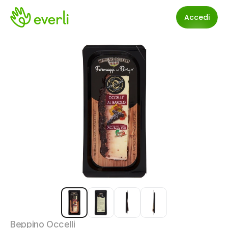
Accedi
Beppino Occelli