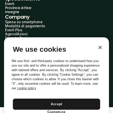
Everli
Province Attive
Insegne
Company
Spesa su smartphone
Modalità di pagamento
Everli Plus
AgevolAzioni
Diventa Partner
Advertise with Us
Everli Shoppers
We use cookies
About Us
Scopri chi siamo
Everli News
We use first- and third-party cookies to understand how you
Domande frequenti
use our site and to offer a personalized shopping experience
Lavora con noi
with tailored offers and services. By clicking “Accept”, you
Diventa Shopper
agree to all cookies. By clicking “Cookie Settings”, you can
Investitori
choose which cookies to allow. If you close this banner with
Privacy
Cookie
Preferenze Cookie
“X”, only essential cookies will be used. To learn more, see
Termini e Condizioni
Codice Etico
our
cookie policy
Indirizzo PEC: everli@pec.it - indirizzo DPO: dpo@everli.com
Copyright © 2014-2026 Everli Global Inc.
Italiano
Accept
Customize