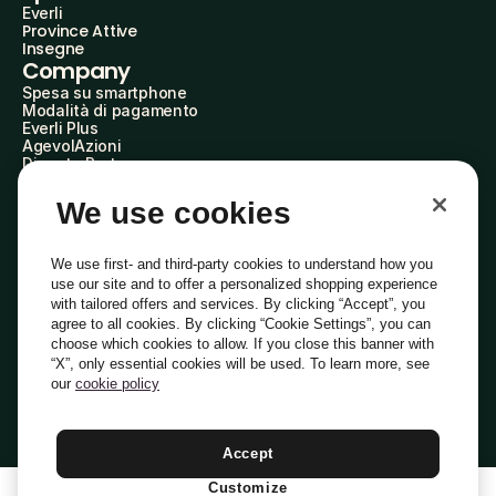
Everli
Province Attive
Insegne
Company
Spesa su smartphone
Modalità di pagamento
Everli Plus
AgevolAzioni
Diventa Partner
Advertise with Us
Everli Shoppers
We use cookies
About Us
Scopri chi siamo
Everli News
We use first- and third-party cookies to understand how you
Domande frequenti
use our site and to offer a personalized shopping experience
Lavora con noi
with tailored offers and services. By clicking “Accept”, you
Diventa Shopper
agree to all cookies. By clicking “Cookie Settings”, you can
Investitori
choose which cookies to allow. If you close this banner with
Privacy
Cookie
Preferenze Cookie
“X”, only essential cookies will be used. To learn more, see
Termini e Condizioni
Codice Etico
our
cookie policy
Indirizzo PEC: everli@pec.it - indirizzo DPO: dpo@everli.com
Copyright © 2014-2026 Everli Global Inc.
Italiano
Accept
Customize