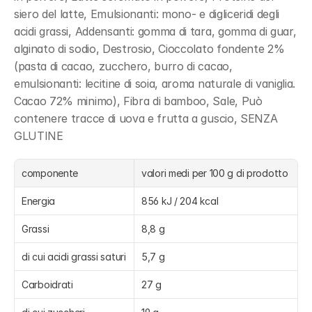
siero del latte, Emulsionanti: mono- e digliceridi degli 
acidi grassi, Addensanti: gomma di tara, gomma di guar, 
alginato di sodio, Destrosio, Cioccolato fondente 2% 
(pasta di cacao, zucchero, burro di cacao, 
emulsionanti: lecitine di soia, aroma naturale di vaniglia. 
Cacao 72% minimo), Fibra di bamboo, Sale, Può 
contenere tracce di uova e frutta a guscio, SENZA 
GLUTINE
componente
valori medi per 100 g di prodotto
Energia
856 kJ / 204 kcal
Grassi
8,8 g
di cui acidi grassi saturi
5,7 g
Carboidrati
27 g