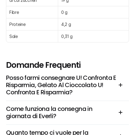
di cui zuccheri
19 g
Fibre
0 g
Proteine
4,2 g
Sale
0,31 g
Domande Frequenti
Posso farmi consegnare U! Confronta E 
Risparmia, Gelato Al Cioccolato U! 
Confronta E Risparmia?
Come funziona la consegna in 
giornata di Everli?
Quanto tempo ci vuole per la 