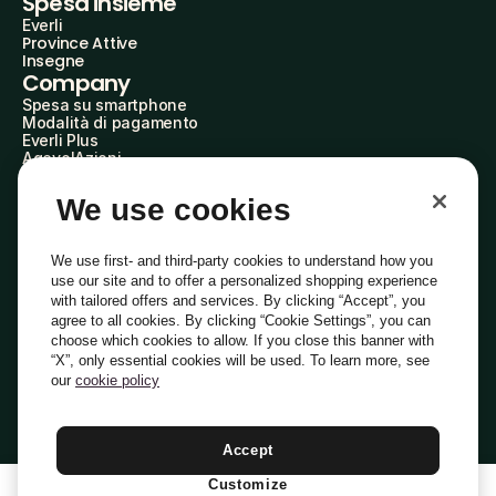
Spesa insieme
Everli
Province Attive
Insegne
Company
Spesa su smartphone
Modalità di pagamento
Everli Plus
AgevolAzioni
Diventa Partner
Advertise with Us
We use cookies
Everli Shoppers
About Us
Scopri chi siamo
We use first- and third-party cookies to understand how you
Everli News
use our site and to offer a personalized shopping experience
Domande frequenti
with tailored offers and services. By clicking “Accept”, you
Lavora con noi
agree to all cookies. By clicking “Cookie Settings”, you can
Diventa Shopper
choose which cookies to allow. If you close this banner with
Investitori
“X”, only essential cookies will be used. To learn more, see
Privacy
Cookie
Preferenze Cookie
Termini e Condizioni
Codice Etico
our
cookie policy
Copyright © 2014-2026 Everli Global Inc.
Italiano
Accept
Customize