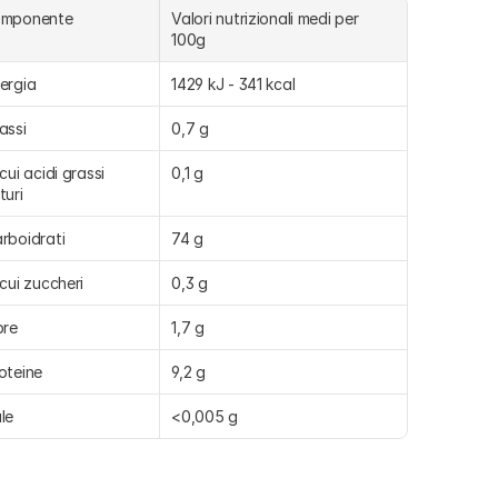
omponente
Valori nutrizionali medi per 
100g
ergia
1429 kJ - 341 kcal
assi
0,7 g
 cui acidi grassi 
0,1 g
turi
rboidrati
74 g
 cui zuccheri
0,3 g
bre
1,7 g
oteine
9,2 g
le
<0,005 g