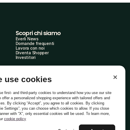
Scopri chi siamo
Everli News
Domande frequenti
Lavora con noi
Diventa Shopper
Investitori
 use cookies
e first- and third-party cookies to understand how you use our site
o offer a personalized shopping experience with tailored offers and
ces. By clicking “Accept”, you agree to all cookies. By clicking
ie Settings”, you can choose which cookies to allow. If you close
Italiano
banner with “X”, only essential cookies will be used. To learn more,
our
cookie policy