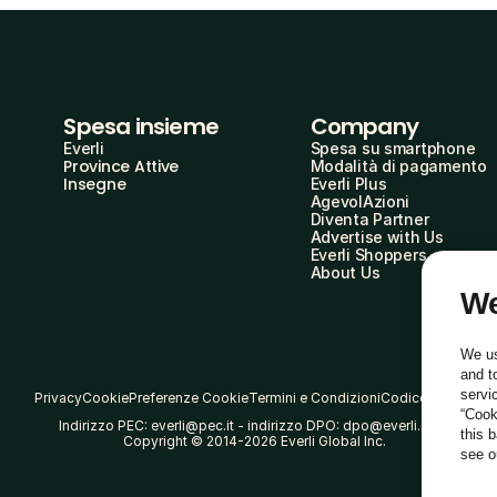
Spesa insieme
Company
Everli
Spesa su smartphone
Province Attive
Modalità di pagamento
Insegne
Everli Plus
AgevolAzioni
Diventa Partner
Advertise with Us
Everli Shoppers
About Us
We
We us
and t
servi
Privacy
Cookie
Preferenze Cookie
Termini e Condizioni
Codice Etico
“Cook
Indirizzo PEC: everli@pec.it - indirizzo DPO: dpo@everli.com
this 
Copyright © 2014-2026 Everli Global Inc.
see 