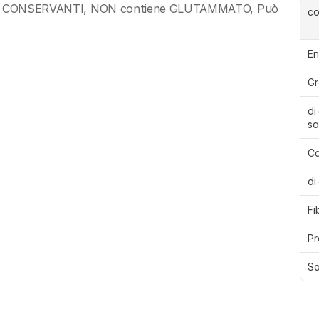
SENZA CONSERVANTI, NON contiene GLUTAMMATO, Può 
c
En
Gr
di
sa
Ca
di
Fi
Pr
Sa