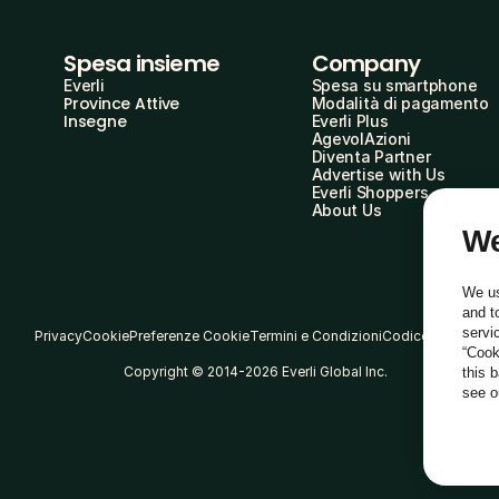
Spesa insieme
Company
Everli
Spesa su smartphone
Province Attive
Modalità di pagamento
Insegne
Everli Plus
AgevolAzioni
Diventa Partner
Advertise with Us
Everli Shoppers
About Us
We
We us
and t
servi
Privacy
Cookie
Preferenze Cookie
Termini e Condizioni
Codice Etico
“Cook
Copyright © 2014-2026 Everli Global Inc.
this 
see 