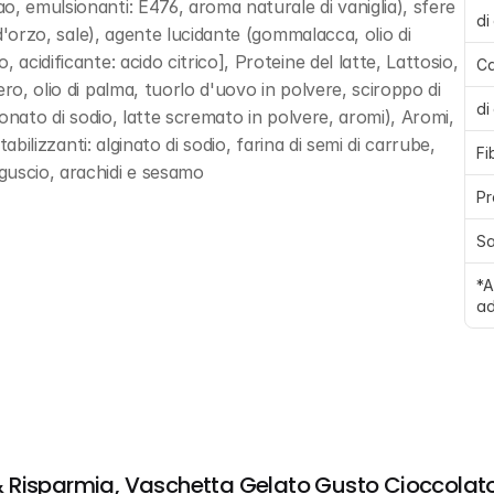
, emulsionanti: E476, aroma naturale di vaniglia), sfere 
di
 d'orzo, sale), agente lucidante (gommalacca, olio di 
acidificante: acido citrico], Proteine del latte, Lattosio, 
Ca
ro, olio di palma, tuorlo d'uovo in polvere, sciroppo di 
di
bonato di sodio, latte scremato in polvere, aromi), Aromi, 
tabilizzanti: alginato di sodio, farina di semi di carrube, 
Fi
guscio, arachidi e sesamo
Pr
Sa
*A
ad
 Risparmia, Vaschetta Gelato Gusto Cioccolato