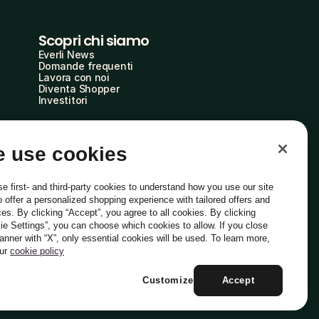
Scopri chi siamo
Everli News
Domande frequenti
Lavora con noi
Diventa Shopper
Investitori
 use cookies
e first- and third-party cookies to understand how you use our site
o offer a personalized shopping experience with tailored offers and
ces. By clicking “Accept”, you agree to all cookies. By clicking
ie Settings”, you can choose which cookies to allow. If you close
Italiano
banner with “X”, only essential cookies will be used. To learn more,
our
cookie policy
Customize
Accept