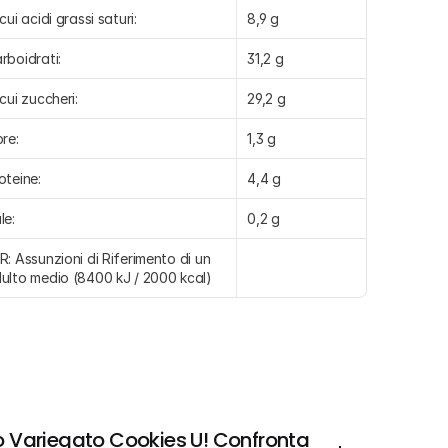
 cui acidi grassi saturi:
8,9 g
rboidrati:
31,2 g
 cui zuccheri:
29,2 g
bre:
1,3 g
oteine:
4,4 g
le:
0,2 g
R: Assunzioni di Riferimento di un 
ulto medio (8400 kJ / 2000 kcal)
 Variegato Cookies U! Confronta 