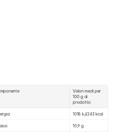
omponente
Valori medi per 
100 g di 
prodotto:
ergia:
1018 kJ/243 kcal
assi:
10,9 g