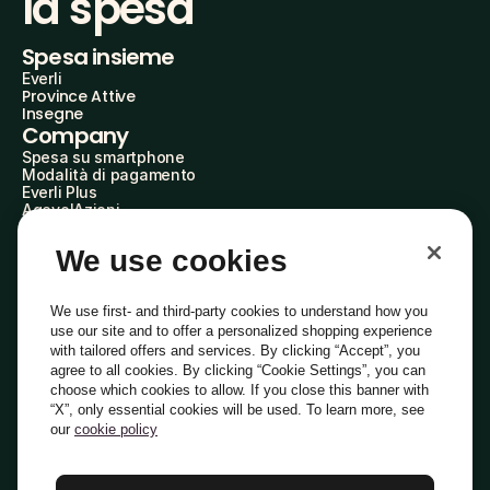
la spesa
Spesa insieme
Everli
Province Attive
Insegne
Company
Spesa su smartphone
Modalità di pagamento
Everli Plus
AgevolAzioni
Diventa Partner
Advertise with Us
We use cookies
Everli Shoppers
About Us
Scopri chi siamo
We use first- and third-party cookies to understand how you
Everli News
use our site and to offer a personalized shopping experience
Domande frequenti
with tailored offers and services. By clicking “Accept”, you
Lavora con noi
agree to all cookies. By clicking “Cookie Settings”, you can
Diventa Shopper
choose which cookies to allow. If you close this banner with
Investitori
“X”, only essential cookies will be used. To learn more, see
Privacy
Cookie
Preferenze Cookie
Termini e Condizioni
Codice Etico
our
cookie policy
Copyright © 2014-2026 Everli Global Inc.
Italiano