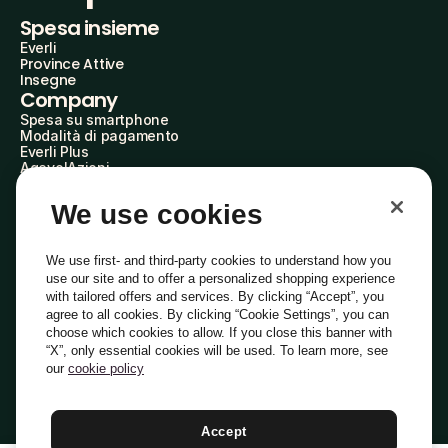
Spesa insieme
Everli
Province Attive
Insegne
Company
Spesa su smartphone
Modalità di pagamento
Everli Plus
AgevolAzioni
Diventa Partner
Advertise with Us
We use cookies
Everli Shoppers
About Us
Scopri chi siamo
We use first- and third-party cookies to understand how you
Everli News
use our site and to offer a personalized shopping experience
Domande frequenti
with tailored offers and services. By clicking “Accept”, you
Lavora con noi
agree to all cookies. By clicking “Cookie Settings”, you can
Diventa Shopper
choose which cookies to allow. If you close this banner with
Investitori
“X”, only essential cookies will be used. To learn more, see
Privacy
Cookie
Preferenze Cookie
Termini e Condizioni
Codice Etico
our
cookie policy
Copyright © 2014-2026 Everli Global Inc.
Italiano
Accept