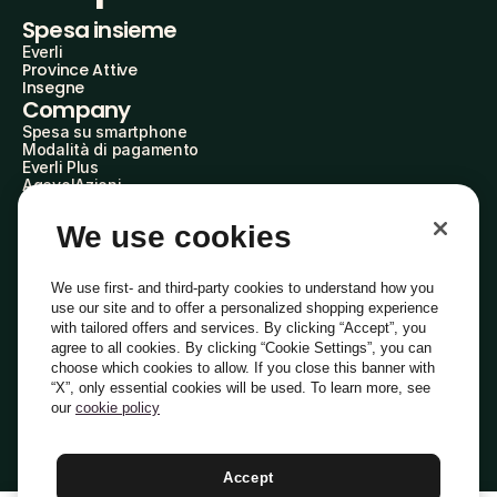
Spesa insieme
Everli
Province Attive
Insegne
Company
Spesa su smartphone
Modalità di pagamento
Everli Plus
AgevolAzioni
Diventa Partner
Advertise with Us
We use cookies
Everli Shoppers
About Us
Scopri chi siamo
We use first- and third-party cookies to understand how you
Everli News
use our site and to offer a personalized shopping experience
Domande frequenti
with tailored offers and services. By clicking “Accept”, you
Lavora con noi
agree to all cookies. By clicking “Cookie Settings”, you can
Diventa Shopper
choose which cookies to allow. If you close this banner with
Investitori
“X”, only essential cookies will be used. To learn more, see
Privacy
Cookie
Preferenze Cookie
Termini e Condizioni
Codice Etico
our
cookie policy
Copyright © 2014-2026 Everli Global Inc.
Italiano
Accept