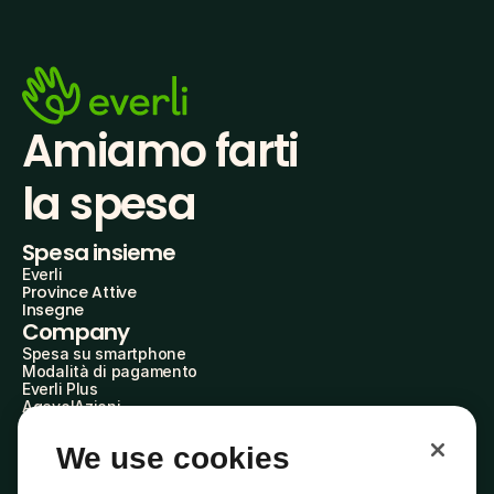
Amiamo farti
la spesa
Spesa insieme
Everli
Province Attive
Insegne
Company
Spesa su smartphone
Modalità di pagamento
Everli Plus
AgevolAzioni
Diventa Partner
Advertise with Us
We use cookies
Everli Shoppers
About Us