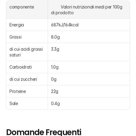
componente
	Valori nutrizionali medi per 100g 
di prodotto
Energia
687kJ/164kcal
Grassi
8.0g
di cui acidi grassi 
3.3g
saturi
Carboidrati
1.0g
di cui zuccheri
0g
Proteine
22g
Sale
0.4g
Domande Frequenti