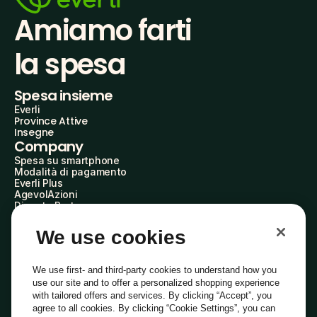
Amiamo farti
la spesa
Spesa insieme
Everli
Province Attive
Insegne
Company
Spesa su smartphone
Modalità di pagamento
Everli Plus
AgevolAzioni
Diventa Partner
Advertise with Us
Everli Shoppers
We use cookies
About Us
Scopri chi siamo
Everli News
We use first- and third-party cookies to understand how you
Domande frequenti
use our site and to offer a personalized shopping experience
Lavora con noi
with tailored offers and services. By clicking “Accept”, you
Diventa Shopper
agree to all cookies. By clicking “Cookie Settings”, you can
Investitori