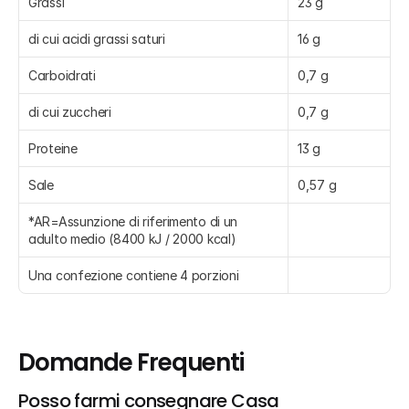
Grassi
23 g
di cui acidi grassi saturi
16 g
Carboidrati
0,7 g
di cui zuccheri
0,7 g
Proteine
13 g
Sale
0,57 g
*AR=Assunzione di riferimento di un 
adulto medio (8400 kJ / 2000 kcal)
Una confezione contiene 4 porzioni
Domande Frequenti
Posso farmi consegnare Casa 